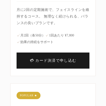
月に2回の定期施術で、フェイスラインを維
持するコース。 無理なく続けられる、バラ
ンスの良いプランです。
✓
✓
月2回（各50分）
1回あたり ¥7,800
✓
効果の持続をサポート
💳 カード決済で申し込む
POPULAR ★