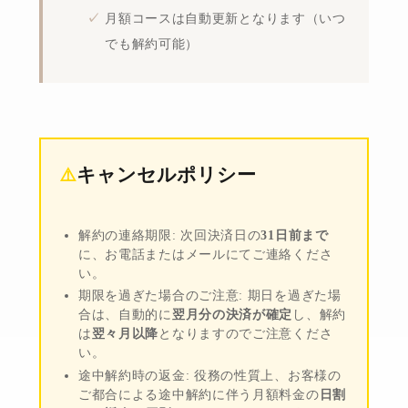
月額コースは自動更新となります（いつ
でも解約可能）
⚠️
キャンセルポリシー
解約の連絡期限:
次回決済日の
31日前まで
に、お電話またはメールにてご連絡くださ
い。
期限を過ぎた場合のご注意:
期日を過ぎた場
合は、自動的に
翌月分の決済が確定
し、解約
は
翌々月以降
となりますのでご注意くださ
い。
途中解約時の返金:
役務の性質上、お客様の
ご都合による途中解約に伴う月額料金の
日割