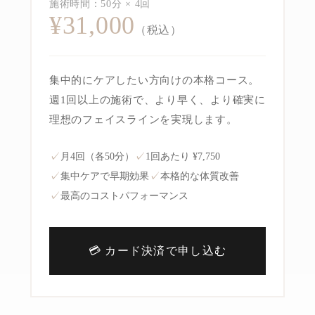
施術時間：50分 × 4回
¥31,000
（税込）
集中的にケアしたい方向けの本格コース。
週1回以上の施術で、より早く、より確実に
理想のフェイスラインを実現します。
✓
✓
月4回（各50分）
1回あたり ¥7,750
✓
✓
集中ケアで早期効果
本格的な体質改善
✓
最高のコストパフォーマンス
💳 カード決済で申し込む